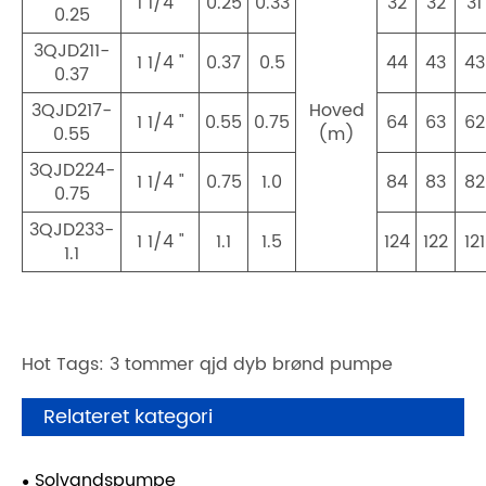
1 1/4 "
0.25
0.33
32
32
31
0.25
3QJD211-
1 1/4 "
0.37
0.5
44
43
43
0.37
3QJD217-
Hoved
1 1/4 "
0.55
0.75
64
63
62
0.55
(m)
3QJD224-
1 1/4 "
0.75
1.0
84
83
82
0.75
3QJD233-
1 1/4 "
1.1
1.5
124
122
121
1.1
Hot Tags: 3 tommer qjd dyb brønd pumpe
Relateret kategori
Solvandspumpe