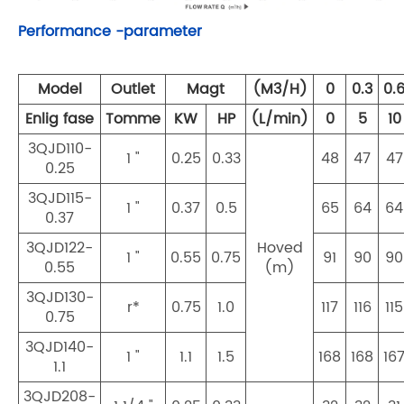
Performance -parameter
Model
Outlet
Magt
(M3/H)
0
0.3
0.
Enlig fase
Tomme
KW
HP
(L/min)
0
5
10
3QJD110-
1 "
0.25
0.33
48
47
47
0.25
3QJD115-
1 "
0.37
0.5
65
64
64
0.37
3QJD122-
Hoved
1 "
0.55
0.75
91
90
90
0.55
(m)
3QJD130-
r*
0.75
1.0
117
116
115
0.75
3QJD140-
1 "
1.1
1.5
168
168
16
1.1
3QJD208-