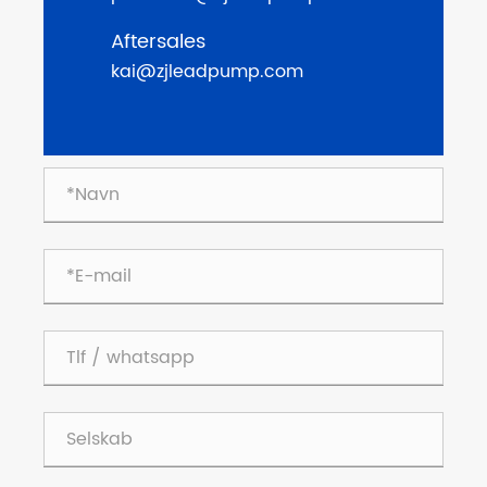
Aftersales
kai@zjleadpump.com