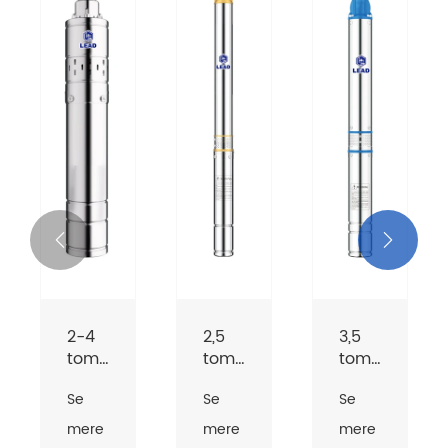


2-4
2,5
3,5
tommer
tommer
tommer
QGD-
qjd
qjd
Se
Se
Se
serie
brøndpumpe
dyb
Skrue
brøndpumpe
mere
mere
mere
borehul