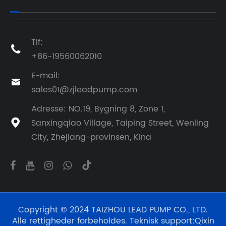
Tlf:

+86-19560062010
E-mail:

sales01@zjleadpump.com
Adresse: NO.19, Bygning 8, Zone 1,
Sanxingqiao Village, Taiping Street, Wenling

City, Zhejiang-provinsen, Kina
Copyright © 2024 TAIZHOU LEAD PUMP CO., LTD.
Alle rettigheder forbeholdes. Teknisk support:
Qixin