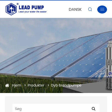
DANSK


Hjem
Produkter
Dyb brøndpumpe