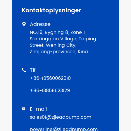
Kontaktoplysninger
Adresse

NO.19, Bygning 8, Zone 1,
Sanxingqiao Village, Taiping
Street, Wenling City,
Zhejiang-provinsen, Kina
Tlf

+86-19560062010
+86-13858623129
E-mail

sales01@zjleadpump.com
powerline@zjleadpump.com