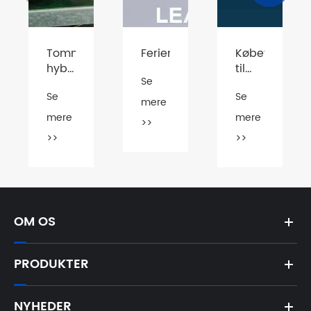
Tomme
Feriemeddelelse
Købevejledni
hybrid
til
Se
komplementær
solpumpe
Se
Se
solcelleborehulspumpe
2026
mere
mere
mere
>>
>>
>>
OM OS
PRODUKTER
NYHEDER