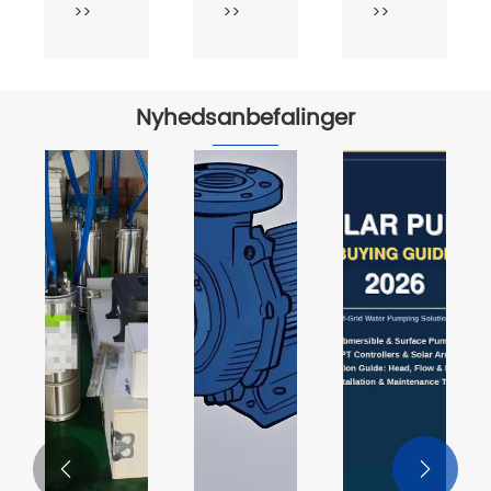
>>
>>
>>
nedsænket
pumpe
Nyhedsanbefalinger

