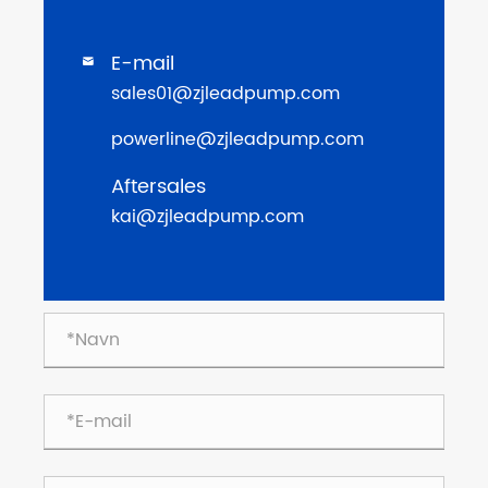
E-mail

sales01@zjleadpump.com
powerline@zjleadpump.com
Aftersales
kai@zjleadpump.com