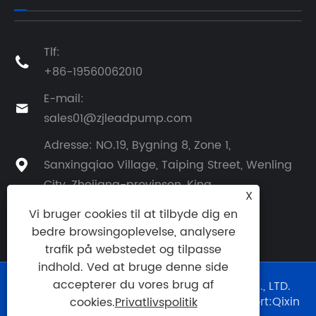
Tlf:

+86-19560062010
E-mail:

sales01@zjleadpump.com
Adresse: NO.19, Bygning 8, Zone 1,
Sanxingqiao Village, Taiping Street, Wenling

City, Zhejiang-provinsen, Kina
X
Vi bruger cookies til at tilbyde dig en
bedre browsingoplevelse, analysere
trafik på webstedet og tilpasse
indhold. Ved at bruge denne side
accepterer du vores brug af
Copyright © 2024 TAIZHOU LEAD PUMP CO., LTD.
Alle rettigheder forbeholdes. Teknisk support:
Qixin
cookies.
Privatlivspolitik