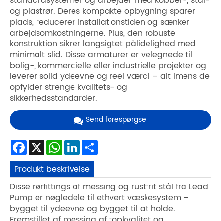
standardsystemer og arbejder med kobber-, stål-
og plastrør. Deres kompakte opbygning sparer
plads, reducerer installationstiden og sænker
arbejdsomkostningerne. Plus, den robuste
konstruktion sikrer langsigtet pålidelighed med
minimalt slid. Disse armaturer er velegnede til
bolig-, kommercielle eller industrielle projekter og
leverer solid ydeevne og reel værdi – alt imens de
opfylder strenge kvalitets- og
sikkerhedsstandarder.
Send forespørgsel
Facebook
X
WhatsApp
LinkedIn
Share
Produkt beskrivelse
Disse rørfittings af messing og rustfrit stål fra Lead
Pump er nøgledele til ethvert væskesystem –
bygget til ydeevne og bygget til at holde.
Fremstillet af messing af topkvalitet og