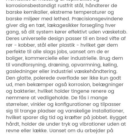
korrosionsbestandigt rustfrit stål, håndterer de
barske kemikalier, ekstreme temperaturer og
barske miljøer med lethed. Præcisionsgevindene
giver dig en tæt, lækagesikker forsegling hver
gang, så dit system kører effektivt uden væsketab.
Deres universelle design passer til en bred vifte af
rør - kobber, stål eller plastik - hvilket gør dem
perfekte til alle slags jobs, uanset om de er
boliger, kommercielle eller industrielle. Brug dem
til vandforsyning, dræning, opvarmning, køling,
gasledninger eller industriel væskehåndtering.
Den glatte, polerede overflade ser ikke kun godt
ud, men bekæmper også korrosion, belægninger
og bakterier, hvilket holder tingene renere og
nemmere at vedligeholde. De fås i mange
størrelser, vinkler og konfigurationer og tilpasser
sig til trange pladser og vanskelige installationer,
hvilket sparer dig tid og kræfter på jobbet. Bygget
hårdt, holder de under tryk og vibrationer uden at
revne eller lække. Uanset om du arbejder på