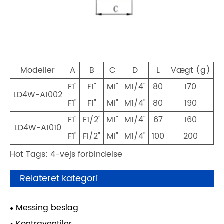
Modeller
A
B
C
D
L
Vægt (g)
F1"
F1"
MI"
M1/4"
80
170
LD4W-A1002
F1"
F1"
MI"
M1/4"
80
190
F1"
F1/2"
M1"
M1/4"
67
160
LD4W-A1010
F1"
FI/2"
MI"
M1/4"
100
200
Hot Tags: 4-vejs forbindelse
Relateret kategori
Messing beslag