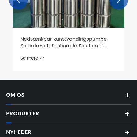


Nedsænkbar kunstvandingspumpe
Solardrevet: Sustinable Solution til
moderne landbrug
Se mere >>
OM OS
PRODUKTER
NYHEDER