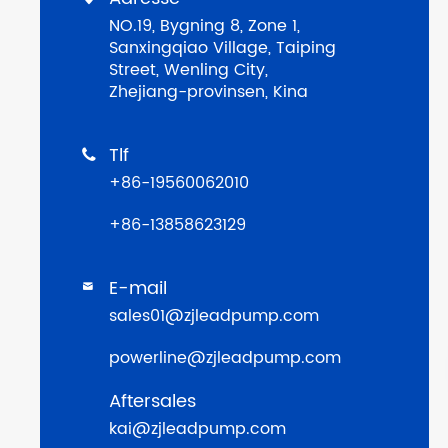
NO.19, Bygning 8, Zone 1,
Sanxingqiao Village, Taiping
Street, Wenling City,
Zhejiang-provinsen, Kina
Tlf

+86-19560062010
+86-13858623129
E-mail

sales01@zjleadpump.com
powerline@zjleadpump.com
Aftersales
kai@zjleadpump.com