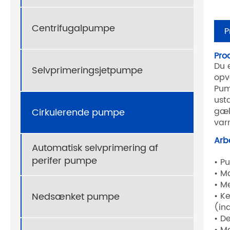
Centrifugalpumpe
P
Pro
Du 
Selvprimeringsjetpumpe
opv
Pum
ust
gæl
Cirkulerende pumpe
var
Arb
Automatisk selvprimering af
perifer pumpe
• P
• M
• M
Nedsænket pumpe
• K
(in
• D
• Ma