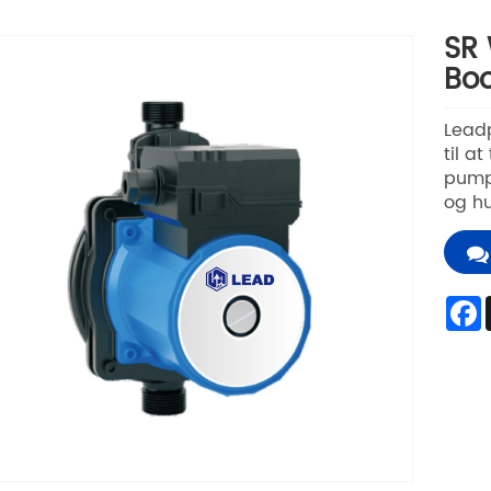
SR 
Bo
Leadp
til a
pumpe
og hu