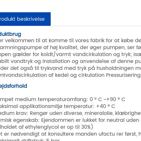
rodukt beskrivelse
duktbrug
er velkommen til at komme til vores fabrik for at købe d
armningspumpe af høj kvalitet, der øger pumpen, ser fø
pen gælder for koldt/varmt vandcirkulation og tryk; Især 
abilt vandtryk og installation og anvendelse af denne 
der det også til trykvand med tryk på husholdningen me
mtvandscirkulation af kedel og cirkulation Pressuriseri
ejdsforhold
umpet medium temperaturomfang: 0 ° C ~+90 ° C
aksimal applikationsmiljø temperatur: +40 ° C
edium krav: Rengør uden diverse, mineralolie, klæbrighed
emisk egenskab: Ejendommen er lukket for neutral uden 
dholdet af ethylenglycol er op til 30%)
et er nødvendigt at konsultere manden ufactu rer først,
ksimalt driftstryk: 5 bar