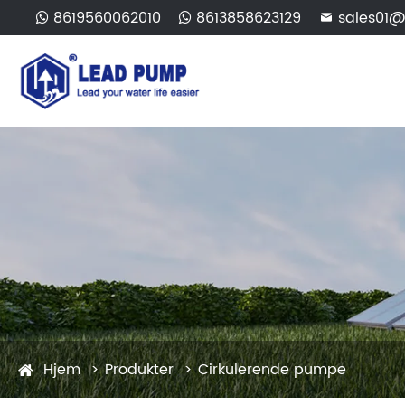
8619560062010
8613858623129
sales01@

Hjem
Produkter
Cirkulerende pumpe