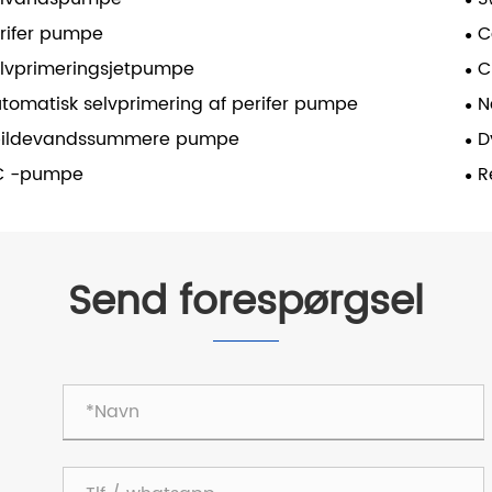
rifer pumpe
C
lvprimeringsjetpumpe
C
tomatisk selvprimering af perifer pumpe
N
pildevandssummere pumpe
D
C -pumpe
R
Send forespørgsel