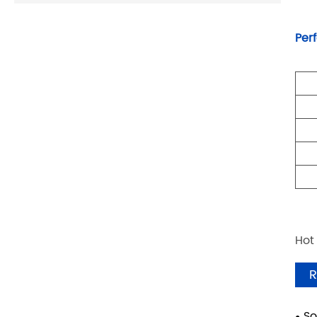
Per
Hot
R
S