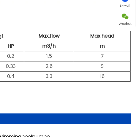
E-Mail
Wechat
gt
Max.flow
Max.head
HP
m3/h
m
0.2
1.5
7
0.33
2.6
9
0.4
3.3
16
wimmingpoolpumpe