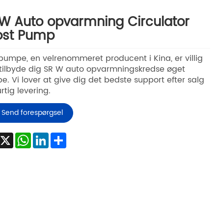
W Auto opvarmning Circulator
ost Pump
umpe, en velrenommeret producent i Kina, er villig
t tilbyde dig SR W auto opvarmningskredse øget
. Vi lover at give dig det bedste support efter salg
rtig levering.
Send forespørgsel
Facebook
X
WhatsApp
LinkedIn
Share