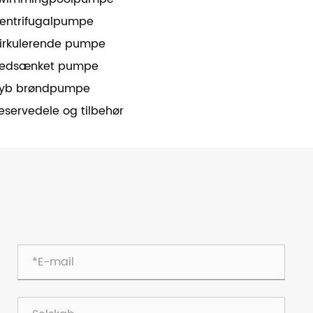
entrifugalpumpe
irkulerende pumpe
edsænket pumpe
yb brøndpumpe
eservedele og tilbehør