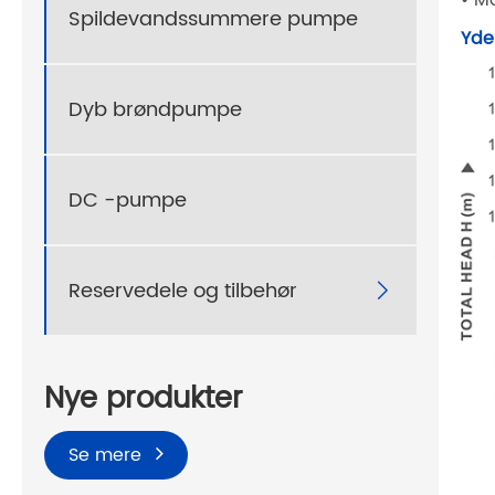
Spildevandssummere pumpe
Yde
Dyb brøndpumpe
DC -pumpe
Reservedele og tilbehør

Nye produkter
Se mere