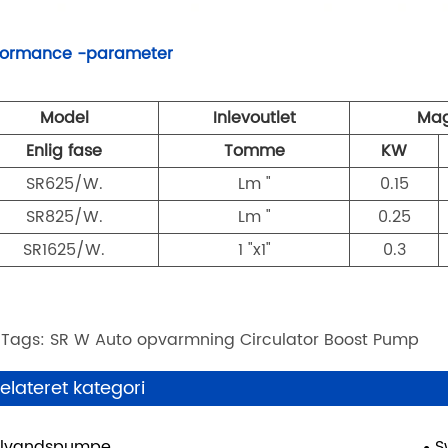
formance -parameter
Model
Inlevoutlet
Ma
Enlig fase
Tomme
KW
SR625/W.
Lm "
0.15
SR825/W.
Lm "
0.25
SR1625/W.
1 "x1"
0.3
 Tags: SR W Auto opvarmning Circulator Boost Pump
elateret kategori
olvandspumpe
S