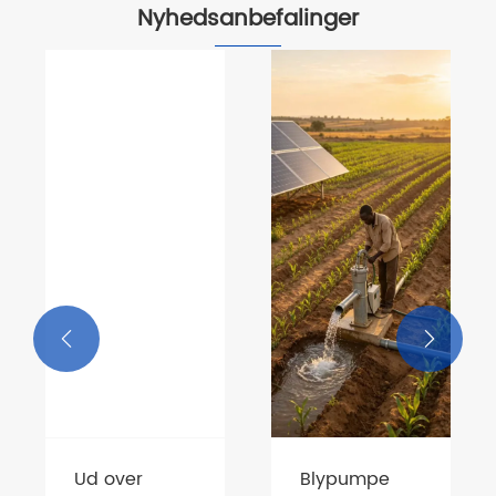
Nyhedsanbefalinger


Blypumpe
Forsendelsesmeddele