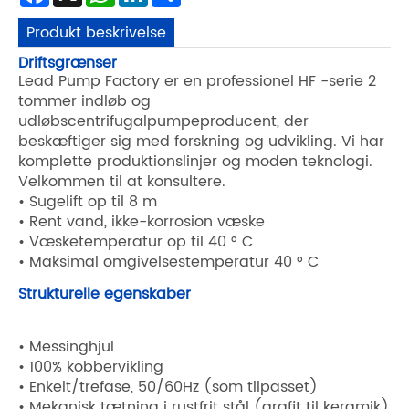
Produkt beskrivelse
Driftsgrænser
Lead Pump Factory er en professionel HF -serie 2
tommer indløb og
udløbscentrifugalpumpeproducent, der
beskæftiger sig med forskning og udvikling. Vi har
komplette produktionslinjer og moden teknologi.
Velkommen til at konsultere.
• Sugelift op til 8 m
• Rent vand, ikke-korrosion væske
• Væsketemperatur op til 40 ° C
• Maksimal omgivelsestemperatur 40 ° C
Strukturelle egenskaber
• Messinghjul
• 100% kobbervikling
• Enkelt/trefase, 50/60Hz (som tilpasset)
• Mekanisk tætning i rustfrit stål (grafit til keramik)