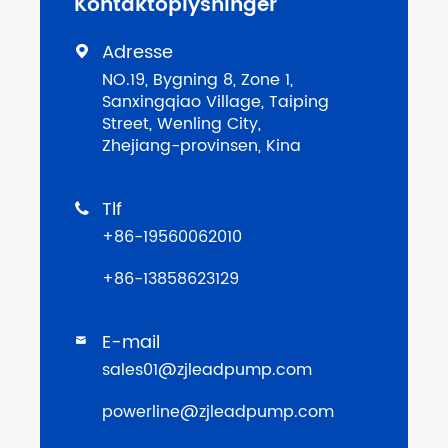
Kontaktoplysninger
Adresse

NO.19, Bygning 8, Zone 1,
Sanxingqiao Village, Taiping
Street, Wenling City,
Zhejiang-provinsen, Kina
Tlf

+86-19560062010
+86-13858623129
E-mail

sales01@zjleadpump.com
powerline@zjleadpump.com