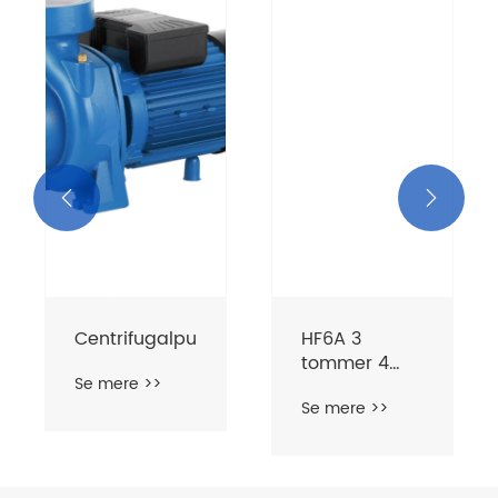


pe
HF6A 3
Vandcentrifugalpum
tommer 4
Se mere >>
tommer
Se mere >>
centrifugal
vandpumper