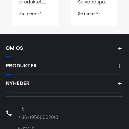
Solvandspumper
om 40HQ-
-
beholder
Se mere >>
Se mere >>
Forhandlervejledning
med
solpaneler
OM OS
PRODUKTER
NYHEDER
Tlf:

+86-19560062010
E-mail: