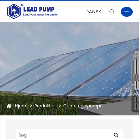
DANSK


Hjem
Produkter
Centrifugalpumpe