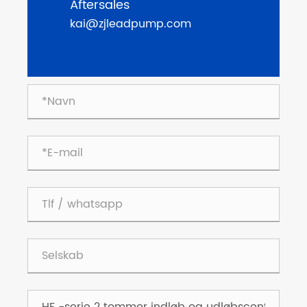
Aftersales
kai@zjleadpump.com