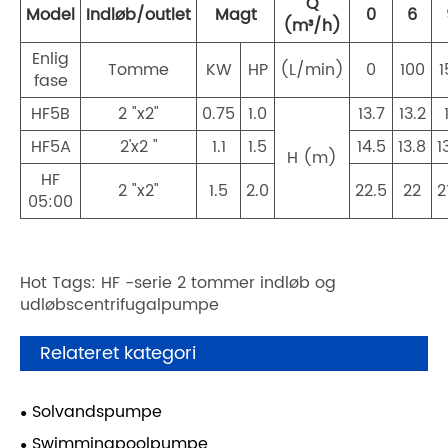
Q
Model
Indløb/outlet
Magt
0
6
(m³/h)
Enlig
Tomme
KW
HP
(L/min)
0
100
1
fase
HF5B
2 "x2"
0.75
1.0
13.7
13.2
HF5A
2'x2 "
1.1
1.5
14.5
13.8
1
H (m)
HF
2 "x2"
1.5
2.0
22.5
22
2
05:00
Hot Tags: HF -serie 2 tommer indløb og
udløbscentrifugalpumpe
Relateret kategori
Solvandspumpe
Swimmingpoolpumpe