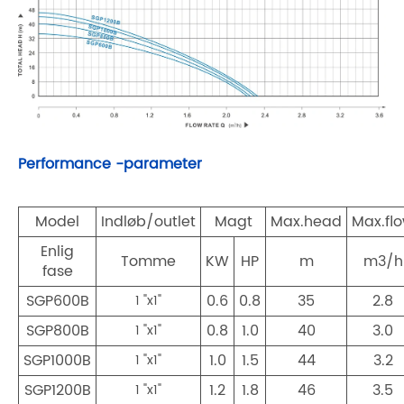
Performance -parameter
Model
Indløb/outlet
Magt
Max.head
Max.fl
Enlig
Tomme
KW
HP
m
m3/h
fase
SGP600B
0.6
0.8
35
2.8
1 "x1"
SGP800B
0.8
1.0
40
3.0
1 "x1"
SGP1000B
1.0
1.5
44
3.2
1 "x1"
SGP1200B
1.2
1.8
46
3.5
1 "x1"