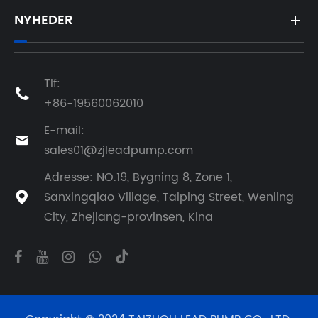
NYHEDER
Tlf:

+86-19560062010
E-mail:

sales01@zjleadpump.com
Adresse: NO.19, Bygning 8, Zone 1,
Sanxingqiao Village, Taiping Street, Wenling

City, Zhejiang-provinsen, Kina