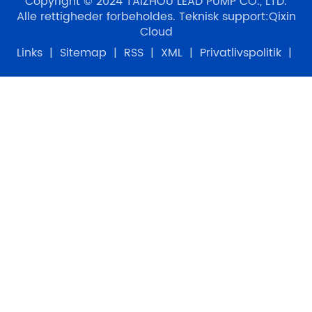
Copyright © 2024 TAIZHOU LEAD PUMP CO., LTD.
Alle rettigheder forbeholdes. Teknisk support:
Qixin
Cloud
Links
|
Sitemap
|
RSS
|
XML
|
Privatlivspolitik
|