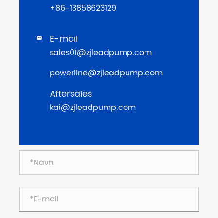
+86-13858623129
E-mail

sales01@zjleadpump.com
powerline@zjleadpump.com
Aftersales
kai@zjleadpump.com