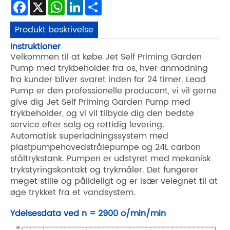
Facebook
X
WhatsApp
LinkedIn
Share
Produkt beskrivelse
Instruktioner
Velkommen til at købe Jet Self Priming Garden
Pump med trykbeholder fra os, hver anmodning
fra kunder bliver svaret inden for 24 timer. Lead
Pump er den professionelle producent, vi vil gerne
give dig Jet Self Priming Garden Pump med
trykbeholder, og vi vil tilbyde dig den bedste
service efter salg og rettidig levering.
Automatisk superladningssystem med
plastpumpehovedstrålepumpe og 24L carbon
ståltrykstank. Pumpen er udstyret med mekanisk
trykstyringskontakt og trykmåler. Det fungerer
meget stille og pålideligt og er især velegnet til at
øge trykket fra et vandsystem.
Ydelsesdata ved n = 2900 o/min/min